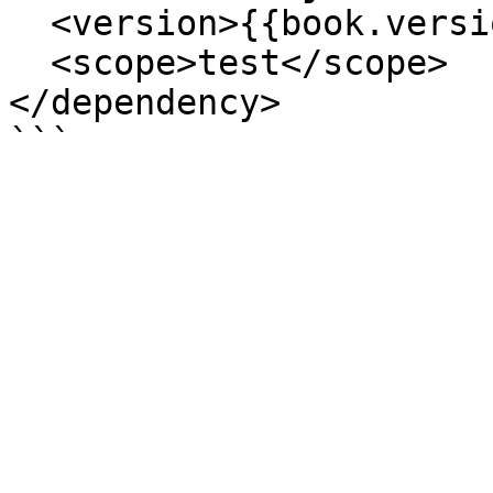
  <version>{{book.version.junit}}</version>

  <scope>test</scope>

</dependency>
