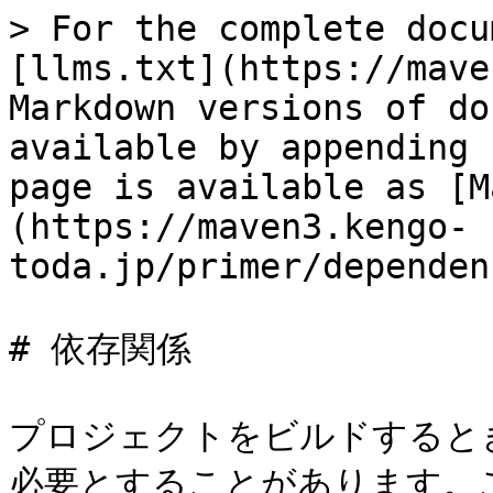
> For the complete docu
[llms.txt](https://mave
Markdown versions of do
available by appending 
page is available as [M
(https://maven3.kengo-
toda.jp/primer/dependen
# 依存関係

プロジェクトをビルドすると
必要とすることがあります。